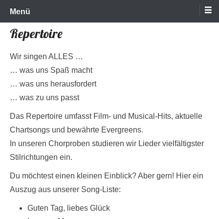
Heeper Frauenchor e.V.
Cantadonna
Zum
Menü
Inhalt
Repertoire
wechseln
Wir singen ALLES …
… was uns Spaß macht
… was uns herausfordert
… was zu uns passt
Das Repertoire umfasst Film- und Musical-Hits, aktuelle
Chartsongs und bewährte Evergreens.
In unseren Chorproben studieren wir Lieder vielfältigster
Stilrichtungen ein.
Du möchtest einen kleinen Einblick? Aber gern! Hier ein
Auszug aus unserer Song-Liste:
Guten Tag, liebes Glück