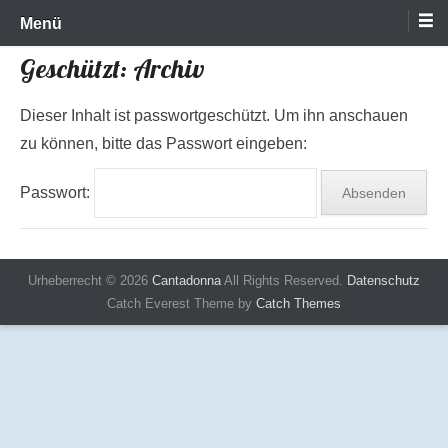
Heeper Frauenchor e.V.
Cantadonna
Zum
Menü
Inhalt
Geschützt: Archiv
wechseln
Dieser Inhalt ist passwortgeschützt. Um ihn anschauen
zu können, bitte das Passwort eingeben:
Passwort:
Urheberrecht © 2026
Cantadonna
All Rights Reserved.
Datenschutz
Catch Everest Theme by
Catch Themes